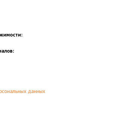
жимости:
иалов:
рсональных данных