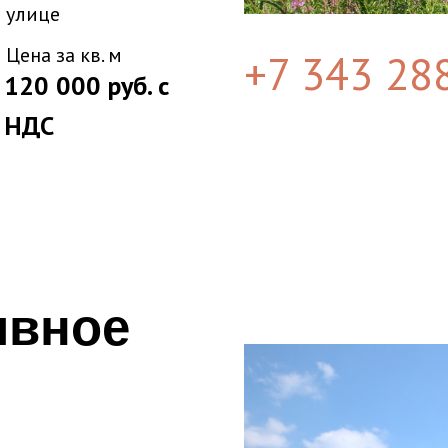
улице
Цена за кв. м
+7 343 2
8
120 000 руб. с
НДС
ивное