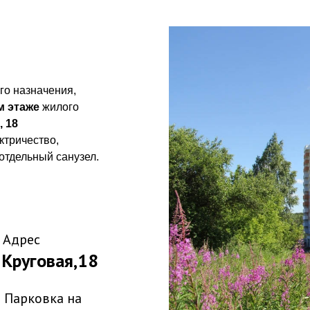
о назначения,
м этаже
жилого
, 18
ктричество,
отдельный санузел.
Адрес
Круговая,18
Парковка на