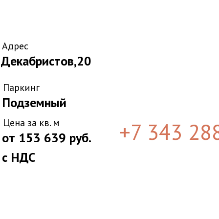
Адрес
Декабристов,20
Паркинг
Подземный
Цена за кв. м
+7 343 2
8
от 153 639 руб.
с НДС