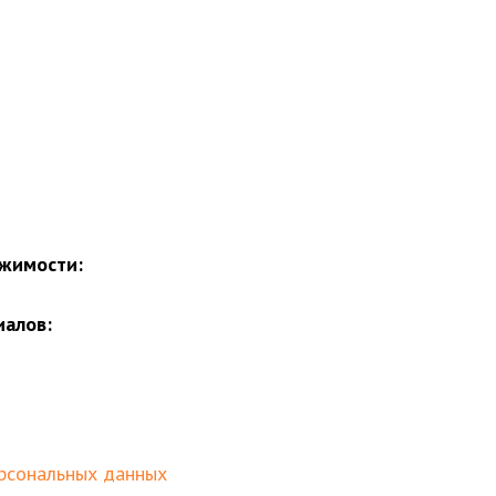
жимости:
иалов:
рсональных данных