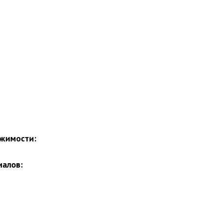
жимости:
иалов: