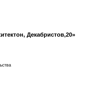
хитектон, Декабристов,20»
льства