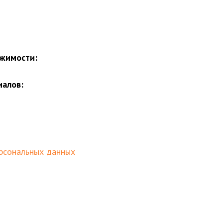
жимости:
иалов:
рсональных данных