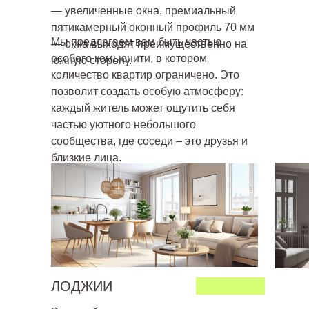
— увеличенные окна, премиальный
пятикамерный оконный профиль 70 мм
Мы предлагаем вам быть частью
— окна выходят преимущественно на
особого комьюнити, в котором
южную сторону.
количество квартир ограничено. Это
позволит создать особую атмосферу:
каждый житель может ощутить себя
частью уютного небольшого
сообщества, где соседи – это друзья и
близкие лица.
ЛОДЖИИ