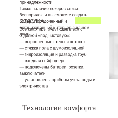
принадлежности.
Также наличие локеров снизит
беспорядок, и вы сможете создать
ОТДЕЛКА
более упорядоченный и
организованный интерьер в вашем
Все квартиры будут сдаваться с
доме.
отделкой «под чистовую»:
— выровненные стены и потолок
— стяжка пола с шумоизоляцией
— гидроизоляция и разводка труб
— входная сейф-дверь
— подключены батареи, розетки,
выключатели
— установлены приборы учета воды и
электричества
Технологии комфорта