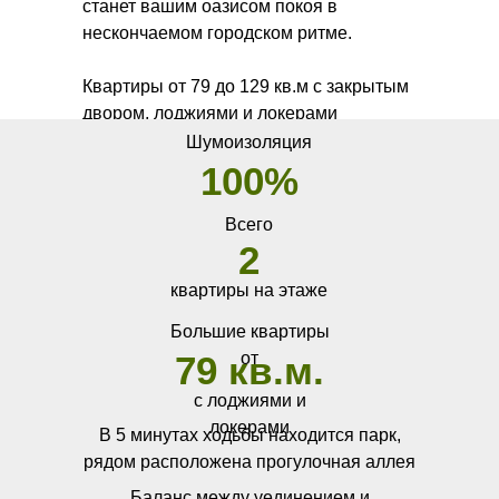
станет вашим оазисом покоя в
нескончаемом городском ритме.
Квартиры от 79 до 129 кв.м с закрытым
двором, лоджиями и локерами
Шумоизоляция
100%
Всего
2
квартиры на этаже
Большие квартиры
79 кв.м.
от
с лоджиями и
локерами
В 5 минутах ходьбы находится парк,
рядом расположена прогулочная аллея
Баланс между уединением и