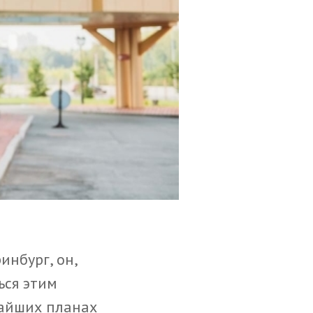
нбург, он,
ься этим
жайших планах