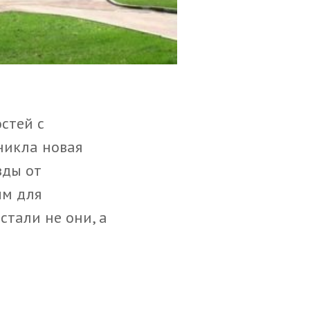
стей с
никла новая
зды от
ым для
стали не они, а