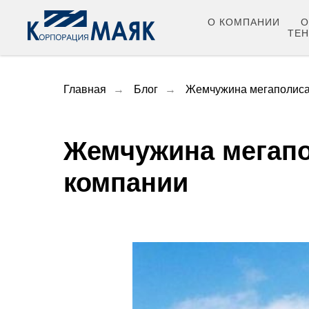
О КОМПАНИИ
О
ТЕ
Главная
→
Блог
→
Жемчужина мегаполиса
Жемчужина мегапо
компании