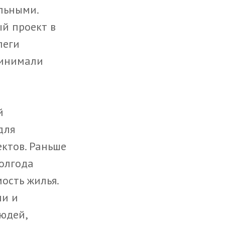
льными.
й проект в
леги
ринимали
й
для
ектов. Раньше
олгода
ость жилья.
ми и
юдей,