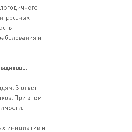
глогодичного
онгрессных
ость
заболевания и
ольщиков…
дям. В ответ
ков. При этом
оимости.
ных инициатив и