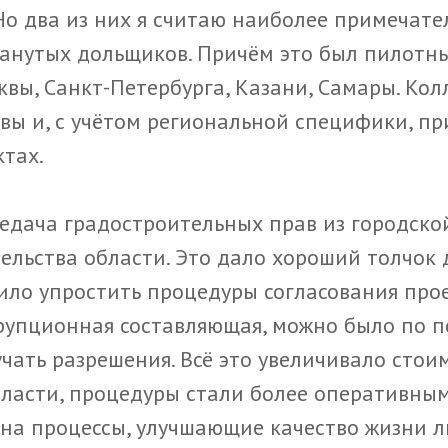
Но два из них я считаю наиболее примечате
манутых дольщиков. Причём это был пилотны
квы, Санкт-Петербурга, Казани, Самары. Кол
овы и, с учётом региональной специфики, п
ктах.
едача градостроительных прав из городско
льства области. Это дало хороший толчок 
лило упростить процедуры согласования про
ррупционная составляющая, можно было по п
чать разрешения. Всё это увеличивало стоим
ласти, процедуры стали более оперативны
 на процессы, улучшающие качество жизни л