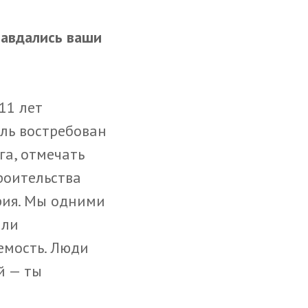
равдались ваши
11 лет
ель востребован
га, отмечать
роительства
рия. Мы одними
или
емость. Люди
й — ты