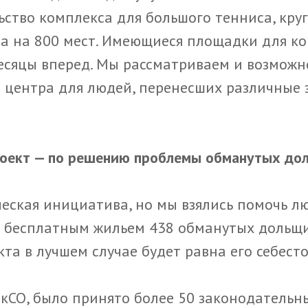
ьство комплекса для большого тенниса, кру
ла на 800 мест. Имеющиеся площадки для к
сяцы вперед. Мы рассматриваем и возможн
 центра для людей, перенесших различные 
проект — по решению проблемы обманутых д
ская инициатива, но мы взялись помочь лю
и бесплатным жильем 438 обманутых дольщи
та в лучшем случае будет равна его себест
 ЗакСО, было принято более 50 законодатель