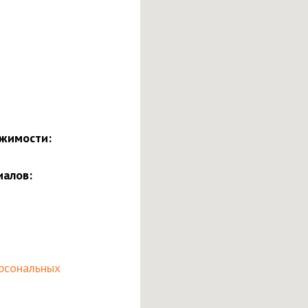
жимости:
иалов:
рсональных